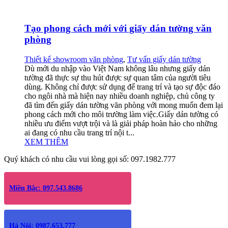
Tạo phong cách mới với giấy dán tường văn
phòng
Thiết kế showroom văn phòng
,
Tư vấn giấy dán tường
Dù mới du nhập vào Việt Nam không lâu nhưng giấy dán
tường đã thực sự thu hút được sự quan tâm của người tiêu
dùng. Không chỉ được sử dụng để trang trí và tạo sự độc đáo
cho ngôi nhà mà hiện nay nhiều doanh nghiệp, chủ công ty
đã tìm đến giấy dán tường văn phòng với mong muốn đem lại
phong cách mới cho môi trường làm việc.Giấy dán tường có
nhiều ưu điểm vượt trội và là giải pháp hoàn hảo cho những
ai đang có nhu cầu trang trí nội t...
XEM THÊM
Quý khách có nhu cầu vui lòng gọi số: 097.1982.777
Miền Bắc: 097.543.8686
Hà Nội: 0987.653.777