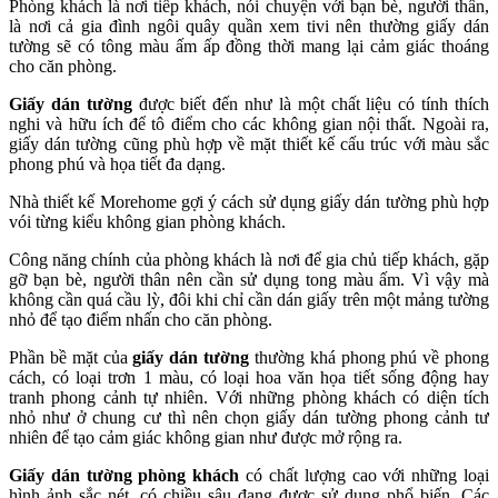
Phòng khách là nơi tiếp khách, nói chuyện với bạn bè, người thân,
là nơi cả gia đình ngôi quây quần xem tivi nên thường giấy dán
tường sẽ có tông màu ấm ấp đồng thời mang lại cảm giác thoáng
cho căn phòng.
Giấy dán tường
được biết đến như là một chất liệu có tính thích
nghi và hữu ích để tô điểm cho các không gian nội thất. Ngoài ra,
giấy dán tường cũng phù hợp về mặt thiết kế cấu trúc với màu sắc
phong phú và họa tiết đa dạng.
Nhà thiết kế Morehome gợi ý cách sử dụng giấy dán tường phù hợp
vói từng kiểu không gian phòng khách.
Công năng chính của phòng khách là nơi để gia chủ tiếp khách, gặp
gỡ bạn bè, người thân nên cần sử dụng tong màu ấm. Vì vậy mà
không cần quá cầu lỳ, đôi khi chỉ cần dán giấy trên một mảng tường
nhỏ để tạo điểm nhấn cho căn phòng.
Phần bề mặt của
giấy dán tường
thường khá phong phú về phong
cách, có loại trơn 1 màu, có loại hoa văn họa tiết sống động hay
tranh phong cảnh tự nhiên. Với những phòng khách có diện tích
nhỏ như ở chung cư thì nên chọn giấy dán tường phong cảnh tư
nhiên để tạo cảm giác không gian như được mở rộng ra.
Giấy dán tường phòng khách
có chất lượng cao với những loại
hình ảnh sắc nét, có chiều sâu đang được sử dụng phổ biến. Các