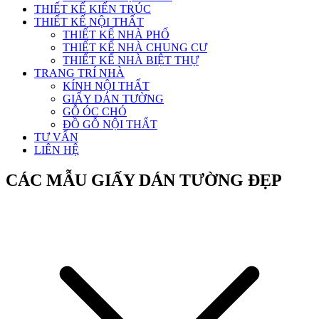
THIẾT KẾ KIẾN TRÚC
THIẾT KẾ NỘI THẤT
THIẾT KẾ NHÀ PHỐ
THIẾT KẾ NHÀ CHUNG CƯ
THIẾT KẾ NHÀ BIỆT THỰ
TRANG TRÍ NHÀ
KÍNH NỘI THẤT
GIẤY DÁN TƯỜNG
GỖ ÓC CHÓ
ĐỒ GỖ NỘI THẤT
TƯ VẤN
LIÊN HỆ
CÁC MẪU GIẤY DÁN TƯỜNG ĐẸP