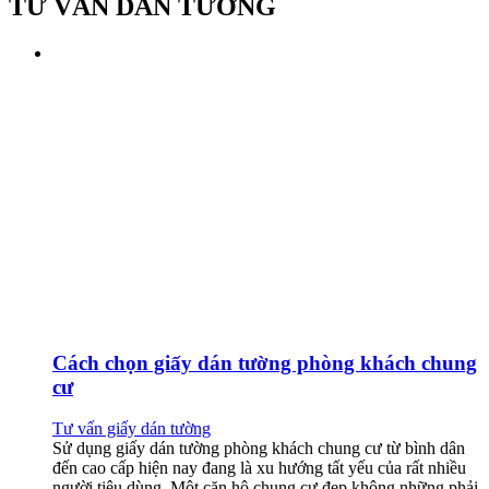
TƯ VẤN DÁN TƯỜNG
Cách chọn giấy dán tường phòng khách chung
cư
Tư vấn giấy dán tường
Sử dụng giấy dán tường phòng khách chung cư từ bình dân
đến cao cấp hiện nay đang là xu hướng tất yếu của rất nhiều
người tiêu dùng. Một căn hộ chung cư đẹp không những phải