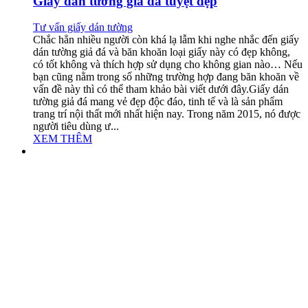
Giấy dán tường giả đá tuyệt đẹp
Tư vấn giấy dán tường
Chắc hẳn nhiều người còn khá lạ lẫm khi nghe nhắc đến giấy
dán tường giả đá và băn khoăn loại giấy này có đẹp không,
có tốt không và thích hợp sử dụng cho không gian nào… Nếu
bạn cũng nằm trong số những trường hợp đang băn khoăn về
vấn đề này thì có thể tham khảo bài viết dưới đây.Giấy dán
tường giả đá mang vẻ đẹp độc đáo, tinh tế và là sản phẩm
trang trí nội thất mới nhất hiện nay. Trong năm 2015, nó được
người tiêu dùng ư...
XEM THÊM