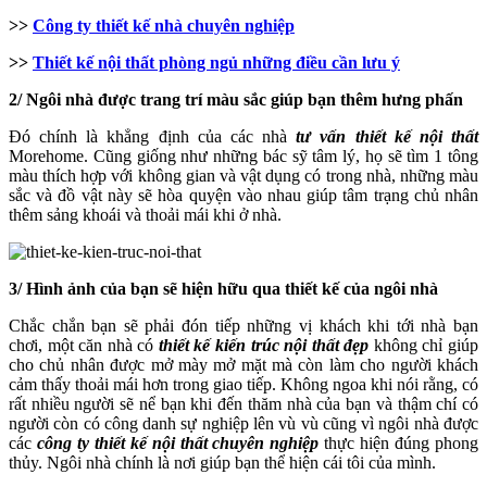
>>
Công ty thiết kế nhà chuyên nghiệp
>>
Thiết kế nội thất phòng ngủ những điều cần lưu ý
2/ Ngôi nhà được trang trí màu sắc giúp bạn thêm hưng phấn
Đó chính là khẳng định của các nhà
tư vấn thiết kế nội thất
Morehome. Cũng giống như những bác sỹ tâm lý, họ sẽ tìm 1 tông
màu thích hợp với không gian và vật dụng có trong nhà, những màu
sắc và đồ vật này sẽ hòa quyện vào nhau giúp tâm trạng chủ nhân
thêm sảng khoái và thoải mái khi ở nhà.
3/ Hình ảnh của bạn sẽ hiện hữu qua thiết kế của ngôi nhà
Chắc chắn bạn sẽ phải đón tiếp những vị khách khi tới nhà bạn
chơi, một căn nhà có
thiết kế kiến trúc nội thất đẹp
không chỉ giúp
cho chủ nhân được mở mày mở mặt mà còn làm cho người khách
cảm thấy thoải mái hơn trong giao tiếp. Không ngoa khi nói rằng, có
rất nhiều người sẽ nể bạn khi đến thăm nhà của bạn và thậm chí có
người còn có công danh sự nghiệp lên vù vù cũng vì ngôi nhà được
các
công ty thiết kế nội thất chuyên nghiệp
thực hiện đúng phong
thủy. Ngôi nhà chính là nơi giúp bạn thể hiện cái tôi của mình.