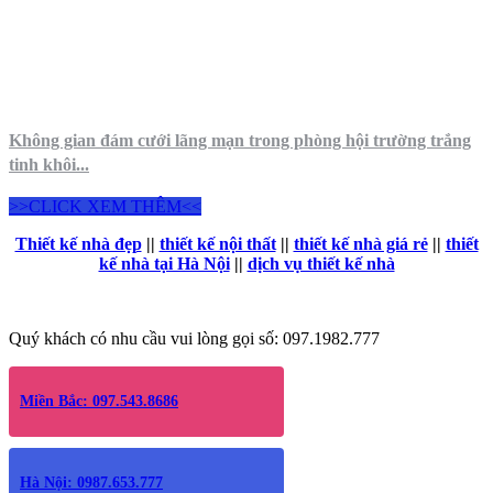
Không gian đám cưới lãng mạn trong phòng hội trường trắng
tinh khôi...
>>CLICK XEM THÊM<<
Thiết kế nhà đẹp
||
thiết kế nội thất
||
thiết kế nhà giá rẻ
||
thiết
kế nhà tại Hà Nội
||
dịch vụ thiết kế nhà
Quý khách có nhu cầu vui lòng gọi số: 097.1982.777
Miền Bắc: 097.543.8686
Hà Nội: 0987.653.777