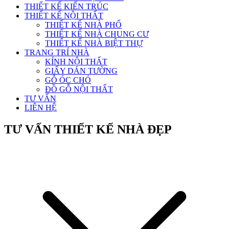
THIẾT KẾ KIẾN TRÚC
THIẾT KẾ NỘI THẤT
THIẾT KẾ NHÀ PHỐ
THIẾT KẾ NHÀ CHUNG CƯ
THIẾT KẾ NHÀ BIỆT THỰ
TRANG TRÍ NHÀ
KÍNH NỘI THẤT
GIẤY DÁN TƯỜNG
GỖ ÓC CHÓ
ĐỒ GỖ NỘI THẤT
TƯ VẤN
LIÊN HỆ
TƯ VẤN THIẾT KẾ NHÀ ĐẸP