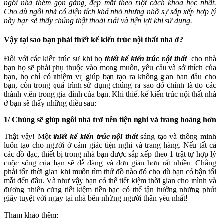
ngôi nhà thêm gọn gàng, đẹp mắt theo một cách khoa học nhất.
Cho dù ngôi nhà có diện tích khá nhỏ nhưng nhờ sự sắp xếp hợp lý
này bạn sẽ thấy chúng thật thoải mái và tiện lợi khi sử dụng.
Vậy tại sao bạn phải thiết kế kiến trúc nội thất nhà ở?
Đối với các kiến trúc sư khi họ
thiết kế kiến trúc nội thất
cho nhà
bạn họ sẽ phải phụ thuộc vào mong muốn, yêu cầu và sở thích của
bạn, họ chỉ có nhiệm vụ giúp bạn tạo ra không gian ban đầu cho
bạn, còn trong quá trình sử dụng chúng ra sao đó chính là do các
thành viên trong gia đình của bạn. Khi thiết kế kiến trúc nội thất nhà
ở bạn sẽ thấy những điều sau:
1/ Chúng sẽ giúp ngôi nhà trở nên tiện nghi và trang hoàng hơn
Thật vậy! Một
thiết kế kiến trúc nội thất
sáng tạo và thông minh
luôn tạo cho người ở cảm giác tiện nghi và trang hàng. Nếu tất cả
các đồ đạc, thiết bị trong nhà bạn được sắp xếp theo 1 trật tự hợp lý
cuộc sống của bạn sẽ dễ dàng và đơn giản hơn rất nhiều. Chẳng
phải tốn thời gian khi muốn tìm thứ đồ nào đó cho dù bạn có bận tối
mắt đến đâu. Và như vậy bạn có thể tiết kiệm thời gian cho mình và
đương nhiên cũng tiết kiệm tiền bạc có thể tận hưởng những phút
giây tuyệt vời ngay tại nhà bên những người thân yêu nhất!
Tham khảo thêm: