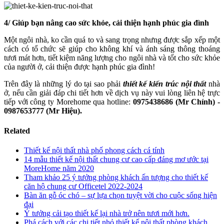
4/ Giúp bạn nâng cao sức khỏe, cải thiện hạnh phúc gia đình
Một ngôi nhà, ko cần quá to và sang trọng nhưng được sắp xếp một
cách có tổ chức sẽ giúp cho không khí và ánh sáng thông thoáng
tươi mát hơn, tiết kiệm năng lượng cho ngôi nhà và tốt cho sức khỏe
của người ở, cải thiện được hạnh phúc gia đình!
Trên đây là những lý do tại sao phải
thiết kế kiến trúc nội thất
nhà
ở, nếu cần giải đáp chi tiết hơn về dịch vụ này vui lòng liên hệ trực
tiếp với công ty Morehome qua hotline:
0975438686 (Mr Chính) -
0987653777 (Mr Hiệu).
Related
Thiết kế nội thất nhà phố phong cách cá tính
14 mẫu thiết kế nội thất chung cư cao cấp đáng mơ ước tại
MoreHome năm 2020
Tham khảo 25 ý tưởng phòng khách ấn tượng cho thiết kế
căn hộ chung cư Officetel 2022-2024
Bàn ăn gỗ óc chó – sự lựa chọn tuyệt vời cho cuộc sống hiện
đại
Ý tưởng cải tạo thiết kế lại nhà trở nên tươi mới hơn.
Phá cách với các chi tiết nhỏ thiết kế nội thất phòng khách