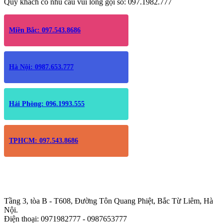
Quý khách có nhu cầu vui lòng gọi số: 097.1982.777
Miền Bắc: 097.543.8686
Hà Nội: 0987.653.777
Hải Phòng: 096.1993.555
TPHCM: 097.543.8686
Trụ sở chính
:
Tầng 3, tòa B - T608, Đường Tôn Quang Phiệt, Bắc Từ Liêm, Hà
Nội.
Điện thoại: 0971982777 - 0987653777