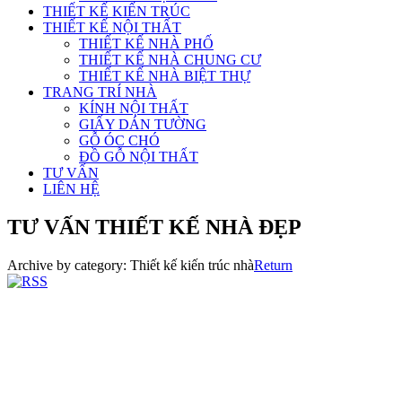
THIẾT KẾ KIẾN TRÚC
THIẾT KẾ NỘI THẤT
THIẾT KẾ NHÀ PHỐ
THIẾT KẾ NHÀ CHUNG CƯ
THIẾT KẾ NHÀ BIỆT THỰ
TRANG TRÍ NHÀ
KÍNH NỘI THẤT
GIẤY DÁN TƯỜNG
GỖ ÓC CHÓ
ĐỒ GỖ NỘI THẤT
TƯ VẤN
LIÊN HỆ
TƯ VẤN THIẾT KẾ NHÀ ĐẸP
Archive by category:
Thiết kế kiến trúc nhà
Return