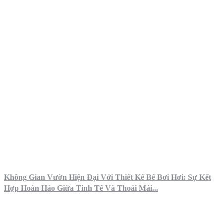
Không Gian Vườn Hiện Đại Với Thiết Kế Bể Bơi Hơi: Sự Kết
Hợp Hoàn Hảo Giữa Tinh Tế Và Thoải Mái...