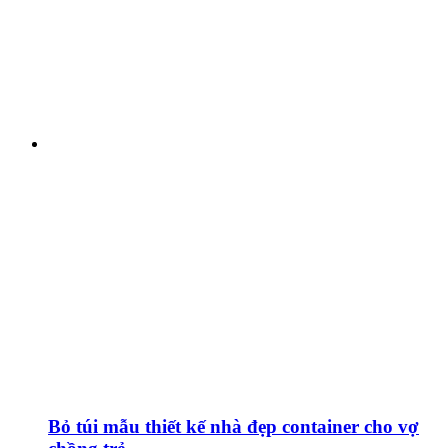
Bỏ túi mẫu thiết kế nhà đẹp container cho vợ