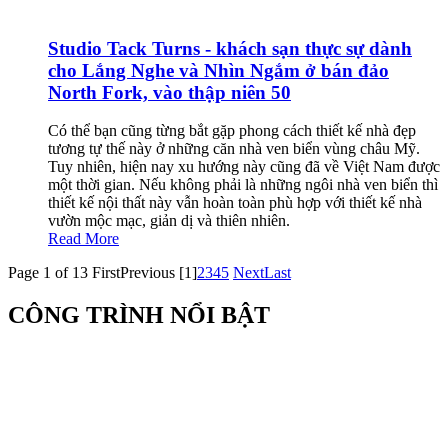
Studio Tack Turns - khách sạn thực sự dành
cho Lắng Nghe và Nhìn Ngắm ở bán đảo
North Fork, vào thập niên 50
Có thể bạn cũng từng bắt gặp phong cách thiết kế nhà đẹp
tương tự thế này ở những căn nhà ven biển vùng châu Mỹ.
Tuy nhiên, hiện nay xu hướng này cũng đã về Việt Nam được
một thời gian. Nếu không phải là những ngôi nhà ven biển thì
thiết kế nội thất này vẫn hoàn toàn phù hợp với thiết kế nhà
vườn mộc mạc, giản dị và thiên nhiên.
Read More
Page 1 of 13
First
Previous
[1]
2
3
4
5
Next
Last
CÔNG TRÌNH NỔI BẬT