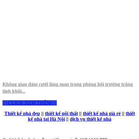
Không gian đám cưới lãng mạn trong phòng hội trường trắng
tinh khôi...
>>CLICK XEM THÊM<<
Thiết kế nhà đẹp
||
thiết kế nội thất
||
thiết kế nhà giá rẻ
||
thiết
kế nhà tại Hà Nội
||
dịch vụ thiết kế nhà