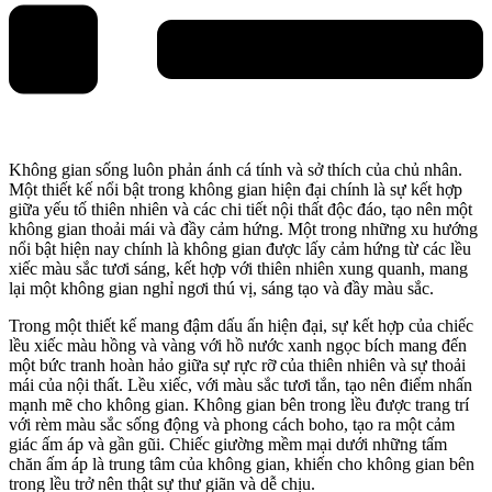
Không gian sống luôn phản ánh cá tính và sở thích của chủ nhân.
Một thiết kế nổi bật trong không gian hiện đại chính là sự kết hợp
giữa yếu tố thiên nhiên và các chi tiết nội thất độc đáo, tạo nên một
không gian thoải mái và đầy cảm hứng. Một trong những xu hướng
nổi bật hiện nay chính là không gian được lấy cảm hứng từ các lều
xiếc màu sắc tươi sáng, kết hợp với thiên nhiên xung quanh, mang
lại một không gian nghỉ ngơi thú vị, sáng tạo và đầy màu sắc.
Trong một thiết kế mang đậm dấu ấn hiện đại, sự kết hợp của chiếc
lều xiếc màu hồng và vàng với hồ nước xanh ngọc bích mang đến
một bức tranh hoàn hảo giữa sự rực rỡ của thiên nhiên và sự thoải
mái của nội thất. Lều xiếc, với màu sắc tươi tắn, tạo nên điểm nhấn
mạnh mẽ cho không gian. Không gian bên trong lều được trang trí
với rèm màu sắc sống động và phong cách boho, tạo ra một cảm
giác ấm áp và gần gũi. Chiếc giường mềm mại dưới những tấm
chăn ấm áp là trung tâm của không gian, khiến cho không gian bên
trong lều trở nên thật sự thư giãn và dễ chịu.