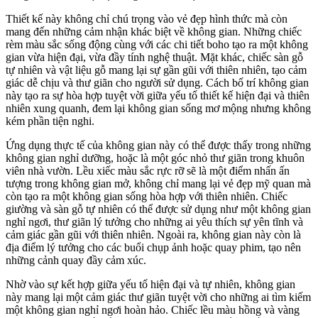
Thiết kế này không chỉ chú trọng vào vẻ đẹp hình thức mà còn
mang đến những cảm nhận khác biệt về không gian. Những chiếc
rèm màu sắc sống động cùng với các chi tiết boho tạo ra một không
gian vừa hiện đại, vừa đầy tính nghệ thuật. Mặt khác, chiếc sàn gỗ
tự nhiên và vật liệu gỗ mang lại sự gần gũi với thiên nhiên, tạo cảm
giác dễ chịu và thư giãn cho người sử dụng. Cách bố trí không gian
này tạo ra sự hòa hợp tuyệt vời giữa yếu tố thiết kế hiện đại và thiên
nhiên xung quanh, đem lại không gian sống mơ mộng nhưng không
kém phần tiện nghi.
Ứng dụng thực tế của không gian này có thể được thấy trong những
không gian nghỉ dưỡng, hoặc là một góc nhỏ thư giãn trong khuôn
viên nhà vườn. Lều xiếc màu sắc rực rỡ sẽ là một điểm nhấn ấn
tượng trong không gian mở, không chỉ mang lại vẻ đẹp mỹ quan mà
còn tạo ra một không gian sống hòa hợp với thiên nhiên. Chiếc
giường và sàn gỗ tự nhiên có thể được sử dụng như một không gian
nghỉ ngơi, thư giãn lý tưởng cho những ai yêu thích sự yên tĩnh và
cảm giác gần gũi với thiên nhiên. Ngoài ra, không gian này còn là
địa điểm lý tưởng cho các buổi chụp ảnh hoặc quay phim, tạo nên
những cảnh quay đầy cảm xúc.
Nhờ vào sự kết hợp giữa yếu tố hiện đại và tự nhiên, không gian
này mang lại một cảm giác thư giãn tuyệt vời cho những ai tìm kiếm
một không gian nghỉ ngơi hoàn hảo. Chiếc lều màu hồng và vàng