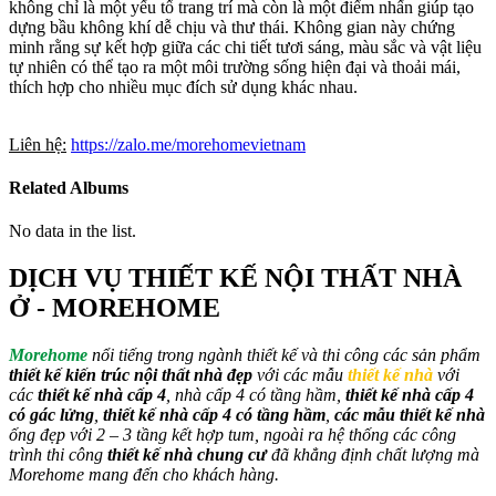
không chỉ là một yếu tố trang trí mà còn là một điểm nhấn giúp tạo
dựng bầu không khí dễ chịu và thư thái. Không gian này chứng
minh rằng sự kết hợp giữa các chi tiết tươi sáng, màu sắc và vật liệu
tự nhiên có thể tạo ra một môi trường sống hiện đại và thoải mái,
thích hợp cho nhiều mục đích sử dụng khác nhau.
Liên hệ:
https://zalo.me/morehomevietnam
Related Albums
No data in the list.
DỊCH VỤ THIẾT KẾ NỘI THẤT NHÀ
Ở - MOREHOME
Morehome
nổi tiếng trong ngành thiết kế và thi công các sản phẩm
thiết kế kiến trúc nội thất nhà đẹp
với các mẫu
thiết kế nhà
với
các
thiết kế nhà cấp 4
, nhà cấp 4 có tầng hầm,
thiết kế nhà cấp 4
có gác lửng
,
thiết kế nhà cấp 4 có tầng hầm
,
các mẫu thiết kế nhà
ống đẹp với 2 – 3 tầng kết hợp tum, ngoài ra hệ thống các công
trình thi công
thiết kế nhà chung cư
đã khẳng định chất lượng mà
Morehome mang đến cho khách hàng.