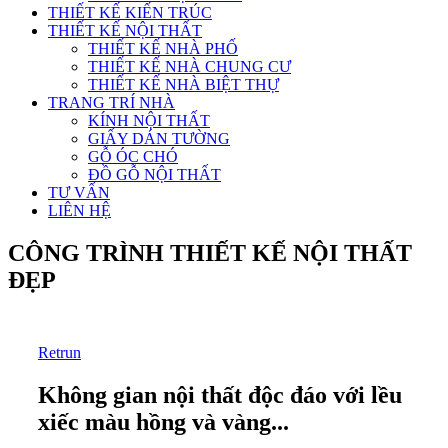
THIẾT KẾ KIẾN TRÚC
THIẾT KẾ NỘI THẤT
THIẾT KẾ NHÀ PHỐ
THIẾT KẾ NHÀ CHUNG CƯ
THIẾT KẾ NHÀ BIỆT THỰ
TRANG TRÍ NHÀ
KÍNH NỘI THẤT
GIẤY DÁN TƯỜNG
GỖ ÓC CHÓ
ĐỒ GỖ NỘI THẤT
TƯ VẤN
LIÊN HỆ
CÔNG TRÌNH THIẾT KẾ NỘI THẤT
ĐẸP
Retrun
Không gian nội thất độc đáo với lều
xiếc màu hồng và vàng...