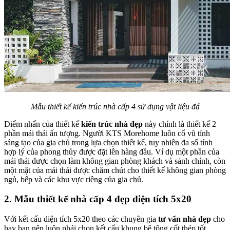
Mẫu thiết kế kiến trúc nhà cấp 4 sử dụng vật liệu đá
Điểm nhấn của thiết kế
kiến trúc nhà đẹp
này chính là thiết kế 2
phần mái thái ấn tượng. Người KTS Morehome luôn cổ vũ tính
sáng tạo của gia chủ trong lựa chọn thiết kế, tuy nhiên đa số tính
hợp lý của phong thủy được đặt lên hàng đầu. Ví dụ một phần của
mái thái được chọn làm không gian phòng khách và sảnh chính, còn
một mặt của mái thái được chăm chút cho thiết kế không gian phòng
ngủ, bếp và các khu vực riêng của gia chủ.
2. Mẫu thiết kế nhà cấp 4 đẹp diện tích 5x20
Với kết cấu diện tích 5x20 theo các chuyên gia
tư vấn nhà đẹp
cho
hay bạn nên luôn phải chọn kết cấu khung bê tông cốt thép tốt,