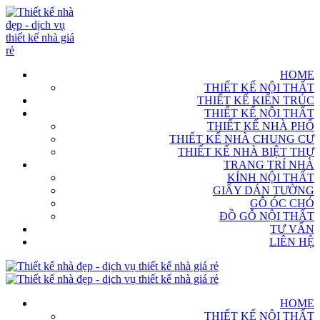
HOME
THIẾT KẾ NỘI THẤT
THIẾT KẾ KIẾN TRÚC
THIẾT KẾ NỘI THẤT
THIẾT KẾ NHÀ PHỐ
THIẾT KẾ NHÀ CHUNG CƯ
THIẾT KẾ NHÀ BIỆT THỰ
TRANG TRÍ NHÀ
KÍNH NỘI THẤT
GIẤY DÁN TƯỜNG
GỖ ÓC CHÓ
ĐỒ GỖ NỘI THẤT
TƯ VẤN
LIÊN HỆ
HOME
THIẾT KẾ NỘI THẤT