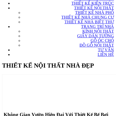
THIẾT KẾ KIẾN TRÚC
THIẾT KẾ NỘI THẤT
THIẾT KẾ NHÀ PHỐ
THIẾT KẾ NHÀ CHUNG CƯ
THIẾT KẾ NHÀ BIỆT THỰ
TRANG TRÍ NHÀ
KÍNH NỘI THẤT
GIẤY DÁN TƯỜNG
GỖ ÓC CHÓ
ĐỒ GỖ NỘI THẤT
TƯ VẤN
LIÊN HỆ
THIẾT KẾ NỘI THẤT NHÀ ĐẸP
Không Gian Vườn Hiện Đại Với Thiết Kế Bể Bơi