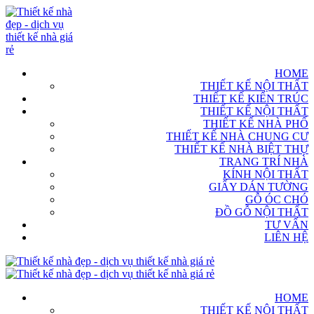
HOME
THIẾT KẾ NỘI THẤT
THIẾT KẾ KIẾN TRÚC
THIẾT KẾ NỘI THẤT
THIẾT KẾ NHÀ PHỐ
THIẾT KẾ NHÀ CHUNG CƯ
THIẾT KẾ NHÀ BIỆT THỰ
TRANG TRÍ NHÀ
KÍNH NỘI THẤT
GIẤY DÁN TƯỜNG
GỖ ÓC CHÓ
ĐỒ GỖ NỘI THẤT
TƯ VẤN
LIÊN HỆ
HOME
THIẾT KẾ NỘI THẤT