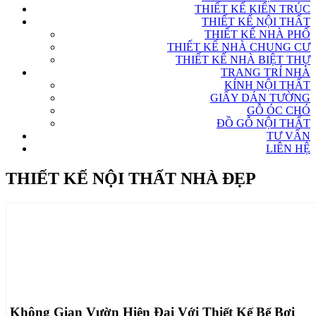
THIẾT KẾ KIẾN TRÚC
THIẾT KẾ NỘI THẤT
THIẾT KẾ NHÀ PHỐ
THIẾT KẾ NHÀ CHUNG CƯ
THIẾT KẾ NHÀ BIỆT THỰ
TRANG TRÍ NHÀ
KÍNH NỘI THẤT
GIẤY DÁN TƯỜNG
GỖ ÓC CHÓ
ĐỒ GỖ NỘI THẤT
TƯ VẤN
LIÊN HỆ
THIẾT KẾ NỘI THẤT NHÀ ĐẸP
Không Gian Vườn Hiện Đại Với Thiết Kế Bể Bơi