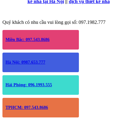
kế nhà tại Hà Nội
||
dịch vụ thiết kế nhà
Quý khách có nhu cầu vui lòng gọi số: 097.1982.777
Miền Bắc: 097.543.8686
Hà Nội: 0987.653.777
Hải Phòng: 096.1993.555
TPHCM: 097.543.8686
Trụ sở chính
: