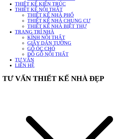
THIẾT KẾ KIẾN TRÚC
THIẾT KẾ NỘI THẤT
THIẾT KẾ NHÀ PHỐ
THIẾT KẾ NHÀ CHUNG CƯ
THIẾT KẾ NHÀ BIỆT THỰ
TRANG TRÍ NHÀ
KÍNH NỘI THẤT
GIẤY DÁN TƯỜNG
GỖ ÓC CHÓ
ĐỒ GỖ NỘI THẤT
TƯ VẤN
LIÊN HỆ
TƯ VẤN THIẾT KẾ NHÀ ĐẸP