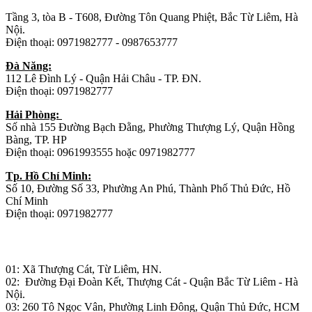
Tầng 3, tòa B - T608, Đường Tôn Quang Phiệt, Bắc Từ Liêm, Hà
Nội.
Điện thoại: 0971982777 - 0987653777
Đà Năng:
112 Lê Đình Lý - Quận Hải Châu - TP. ĐN.
Điện thoại: 0971982777
Hải Phòng:
Số nhà 155 Đường Bạch Đằng, Phường Thượng Lý, Quận Hồng
Bàng, TP. HP
Điện thoại: 0961993555 hoặc 0971982777
Tp. Hồ Chí Minh:
Số 10, Đường Số 33, Phường An Phú, Thành Phố Thủ Đức, Hồ
Chí Minh
Điện thoại: 0971982777
Nhà máy sản xuất đồ gỗ:
01: Xã Thượng Cát, Từ Liêm, HN.
02: Đường Đại Đoàn Kết, Thượng Cát - Quận Bắc Từ Liêm - Hà
Nội.
03: 260 Tô Ngọc Vân, Phường Linh Đông, Quận Thủ Đức, HCM