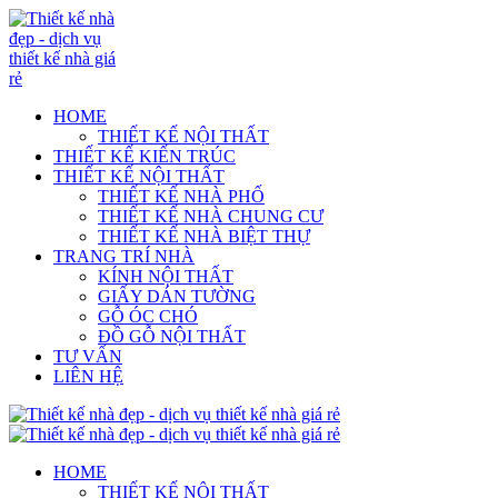
HOME
THIẾT KẾ NỘI THẤT
THIẾT KẾ KIẾN TRÚC
THIẾT KẾ NỘI THẤT
THIẾT KẾ NHÀ PHỐ
THIẾT KẾ NHÀ CHUNG CƯ
THIẾT KẾ NHÀ BIỆT THỰ
TRANG TRÍ NHÀ
KÍNH NỘI THẤT
GIẤY DÁN TƯỜNG
GỖ ÓC CHÓ
ĐỒ GỖ NỘI THẤT
TƯ VẤN
LIÊN HỆ
HOME
THIẾT KẾ NỘI THẤT