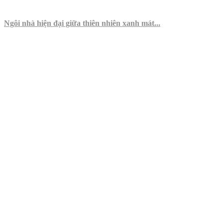
Ngôi nhà hiện đại giữa thiên nhiên xanh mát...