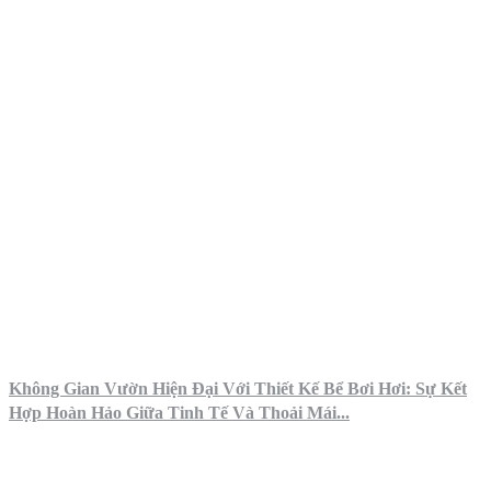
Không Gian Vườn Hiện Đại Với Thiết Kế Bể Bơi Hơi: Sự Kết
Hợp Hoàn Hảo Giữa Tinh Tế Và Thoải Mái...