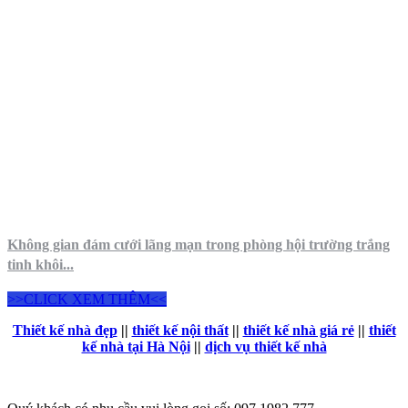
Không gian đám cưới lãng mạn trong phòng hội trường trắng
tinh khôi...
>>CLICK XEM THÊM<<
Thiết kế nhà đẹp
||
thiết kế nội thất
||
thiết kế nhà giá rẻ
||
thiết
kế nhà tại Hà Nội
||
dịch vụ thiết kế nhà