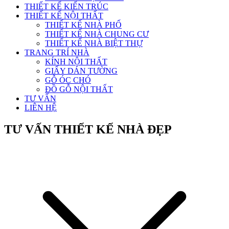
THIẾT KẾ KIẾN TRÚC
THIẾT KẾ NỘI THẤT
THIẾT KẾ NHÀ PHỐ
THIẾT KẾ NHÀ CHUNG CƯ
THIẾT KẾ NHÀ BIỆT THỰ
TRANG TRÍ NHÀ
KÍNH NỘI THẤT
GIẤY DÁN TƯỜNG
GỖ ÓC CHÓ
ĐỒ GỖ NỘI THẤT
TƯ VẤN
LIÊN HỆ
TƯ VẤN THIẾT KẾ NHÀ ĐẸP