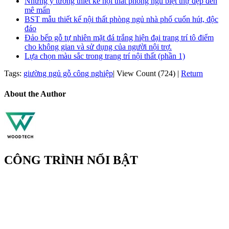
Những ý tưởng thiết kế nội thất phòng ngủ biệt thự đẹp đến
mê mẩn
BST mẫu thiết kế nội thất phòng ngủ nhà phố cuốn hút, độc
đáo
Đảo bếp gỗ tự nhiên mặt đá trắng hiện đại trang trí tô điểm
cho không gian và sử dụng của người nội trợ.
Lựa chọn màu sắc trong trang trí nội thất (phần 1)
Tags:
giường ngủ gỗ công nghiệp
|
View Count (724)
|
Return
About the Author
CÔNG TRÌNH NỔI BẬT