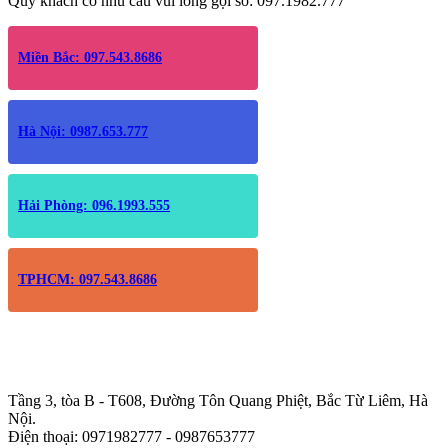
Quý khách có nhu cầu vui lòng gọi số: 097.1982.777
Miền Bắc: 097.543.8686
Hà Nội: 0987.653.777
Hải Phòng: 096.1993.555
TPHCM: 097.543.8686
Trụ sở chính
:
Tầng 3, tòa B - T608, Đường Tôn Quang Phiệt, Bắc Từ Liêm, Hà
Nội.
Điện thoại: 0971982777 - 0987653777