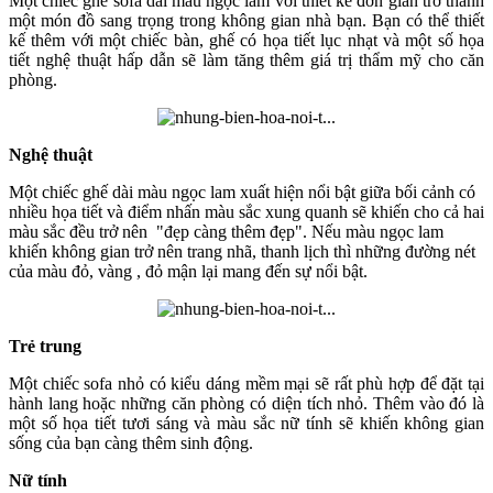
Một chiếc ghế sofa dài màu ngọc lam với thiết kế đơn giản trở thành
một món đồ sang trọng trong không gian nhà bạn. Bạn có thể thiết
kế thêm với một chiếc bàn, ghế có họa tiết lục nhạt và một số họa
tiết nghệ thuật hấp dẫn sẽ làm tăng thêm giá trị thẩm mỹ cho căn
phòng.
Nghệ thuật
Một chiếc ghế dài màu ngọc lam xuất hiện nổi bật giữa bối cảnh có
nhiều họa tiết và điểm nhấn màu sắc xung quanh sẽ khiến cho cả hai
màu sắc đều trở nên "đẹp càng thêm đẹp". Nếu màu ngọc lam
khiến không gian trở nên trang nhã, thanh lịch thì những đường nét
của màu đỏ, vàng , đỏ mận lại mang đến sự nổi bật.
Trẻ trung
Một chiếc sofa nhỏ có kiểu dáng mềm mại sẽ rất phù hợp để đặt tại
hành lang hoặc những căn phòng có diện tích nhỏ. Thêm vào đó là
một số họa tiết tươi sáng và màu sắc nữ tính sẽ khiến không gian
sống của bạn càng thêm sinh động.
Nữ tính