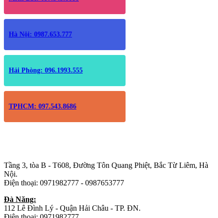
Hà Nội: 0987.653.777
Hải Phòng: 096.1993.555
TPHCM: 097.543.8686
Trụ sở chính
:
Tầng 3, tòa B - T608, Đường Tôn Quang Phiệt, Bắc Từ Liêm, Hà
Nội.
Điện thoại: 0971982777 - 0987653777
Đà Năng:
112 Lê Đình Lý - Quận Hải Châu - TP. ĐN.
Điện thoại: 0971982777