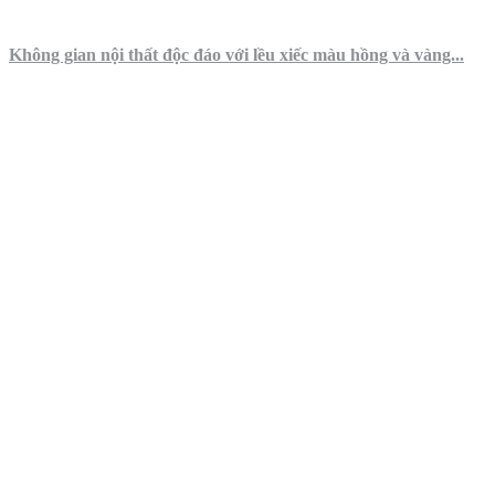
Không gian nội thất độc đáo với lều xiếc màu hồng và vàng...