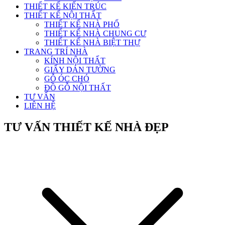
THIẾT KẾ KIẾN TRÚC
THIẾT KẾ NỘI THẤT
THIẾT KẾ NHÀ PHỐ
THIẾT KẾ NHÀ CHUNG CƯ
THIẾT KẾ NHÀ BIỆT THỰ
TRANG TRÍ NHÀ
KÍNH NỘI THẤT
GIẤY DÁN TƯỜNG
GỖ ÓC CHÓ
ĐỒ GỖ NỘI THẤT
TƯ VẤN
LIÊN HỆ
TƯ VẤN THIẾT KẾ NHÀ ĐẸP