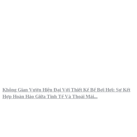
Không Gian Vườn Hiện Đại Với Thiết Kế Bể Bơi Hơi: Sự Kết
Hợp Hoàn Hảo Giữa Tinh Tế Và Thoải Mái...