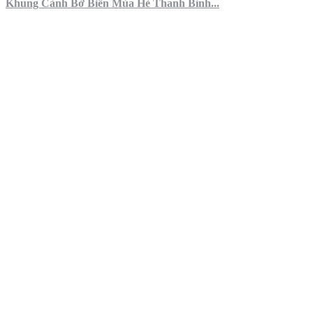
Khung Cảnh Bờ Biển Mùa Hè Thanh Bình...