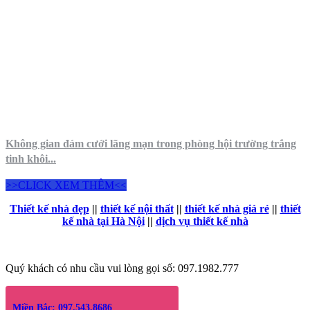
Không gian đám cưới lãng mạn trong phòng hội trường trắng
tinh khôi...
>>CLICK XEM THÊM<<
Thiết kế nhà đẹp
||
thiết kế nội thất
||
thiết kế nhà giá rẻ
||
thiết
kế nhà tại Hà Nội
||
dịch vụ thiết kế nhà
Quý khách có nhu cầu vui lòng gọi số: 097.1982.777
Miền Bắc: 097.543.8686