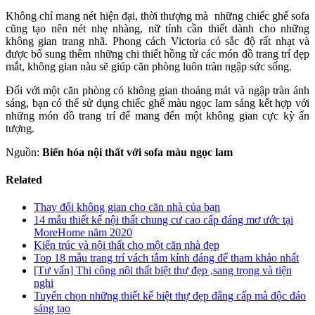
Không chỉ mang nét hiện đại, thời thượng mà những chiếc ghế sofa
cũng tạo nên nét nhẹ nhàng, nữ tính cần thiết dành cho những
không gian trang nhã. Phong cách Victoria có sắc độ rất nhạt và
được bổ sung thêm những chi thiết hồng từ các món đồ trang trí đẹp
mắt, không gian nàu sẽ giúp căn phòng luôn tràn ngập sức sống.
Đối với một căn phòng có không gian thoáng mát và ngập tràn ánh
sáng, bạn có thể sử dụng chiếc ghế màu ngọc lam sáng kết hợp với
những món đồ trang trí để mang đến một không gian cực kỳ ấn
tượng.
Nguồn:
Biến hóa nội thất với sofa màu ngọc lam
Related
Thay đổi không gian cho căn nhà của bạn
14 mẫu thiết kế nội thất chung cư cao cấp đáng mơ ước tại
MoreHome năm 2020
Kiến trúc và nội thất cho một căn nhà đẹp
Top 18 mẫu trang trí vách tắm kính đáng để tham khảo nhất
[Tư vấn] Thi công nội thất biệt thự đẹp ,sang trọng và tiện
nghi
Tuyển chọn những thiết kế biệt thự đẹp đẳng cấp mà độc đáo
sáng tạo