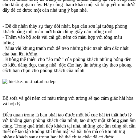
cho không gian này. Hãy cùng tham khảo một số bí quyết nhỏ dưới
đây để có được một căn nhà ưng ý bạn nhé.
- Để dễ nhận tháy sự thay đổi nhất, bạn cần sơn lại tường phòng
khách bằng một màu mới hoặc dùng giấy dán tường mới.
- Thêm vào bộ sofa vài cái gối nêm có màu hợp với tông màu
tường.
- Mua vài khung tranh mới để treo những bức tranh tâm đắc nhất
của bạn lên tường.
- Không thể thiếu cho "áo mới" của phòng khách những bóng đèn
có kiểu dáng đẹp, trang nhã, độc đáo hay ấn tượng tùy theo phong
cách bạn chọn cho phòng khách của mình.
Bộ sofa và gối nêm có màu trùng với tường sẽ tạo cảm giác hài hòa
và hợp lý.
Điều quan trọng là bạn phải tạo được một bố cục bài trí thật hợp lý
với không gian phòng khách của mình, tạo được một không gian ấm
cúng. Trong quá trình tiếp khách tại nhà, những góc ấm cúng rất cần
thiết để tạo lập không khí thân mật và hài hòa mà có khi những
phòng khách sang trọng hay bề thế chưa chắc đã có được.