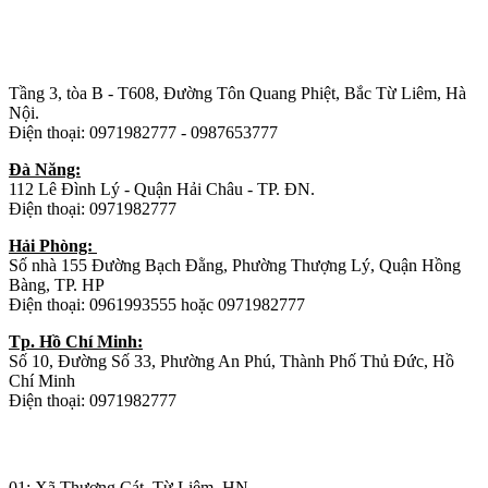
Trụ sở chính
:
Tầng 3, tòa B - T608, Đường Tôn Quang Phiệt, Bắc Từ Liêm, Hà
Nội.
Điện thoại: 0971982777 - 0987653777
Đà Năng:
112 Lê Đình Lý - Quận Hải Châu - TP. ĐN.
Điện thoại: 0971982777
Hải Phòng:
Số nhà 155 Đường Bạch Đằng, Phường Thượng Lý, Quận Hồng
Bàng, TP. HP
Điện thoại: 0961993555 hoặc 0971982777
Tp. Hồ Chí Minh:
Số 10, Đường Số 33, Phường An Phú, Thành Phố Thủ Đức, Hồ
Chí Minh
Điện thoại: 0971982777
Nhà máy sản xuất đồ gỗ:
01: Xã Thượng Cát, Từ Liêm, HN.