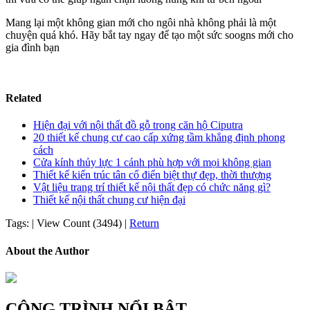
Mang lại một không gian mới cho ngôi nhà không phải là một
chuyện quá khó. Hãy bắt tay ngay để tạo một sức soogns mới cho
gia đình bạn
Related
Hiện đại với nội thất đồ gỗ trong căn hộ Ciputra
20 thiết kế chung cư cao cấp xứng tầm khẳng định phong
cách
Cửa kính thủy lực 1 cánh phù hợp với mọi không gian
Thiết kế kiến trúc tân cổ điển biệt thự đẹp, thời thượng
Vật liệu trang trí thiết kế nội thất đẹp có chức năng gì?
Thiết kế nội thất chung cư hiện đại
Tags:
|
View Count (3494)
|
Return
About the Author
CÔNG TRÌNH NỔI BẬT