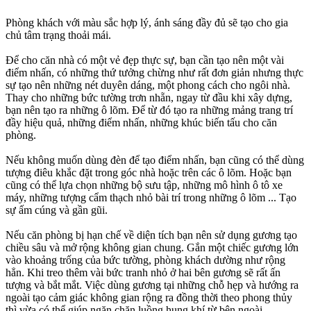
Phòng khách với màu sắc hợp lý, ánh sáng đầy đủ sẽ tạo cho gia
chủ tâm trạng thoải mái.
Để cho căn nhà có một vẻ đẹp thực sự, bạn cần tạo nên một vài
điểm nhấn, có những thứ tưởng chừng như rất đơn giản nhưng thực
sự tạo nên những nét duyên dáng, một phong cách cho ngôi nhà.
Thay cho những bức tường trơn nhẵn, ngay từ đầu khi xây dựng,
bạn nên tạo ra những ô lõm. Để từ đó tạo ra những mảng trang trí
đầy hiệu quả, những điểm nhấn, những khúc biến tấu cho căn
phòng.
Nếu không muốn dùng đèn để tạo điểm nhấn, bạn cũng có thể dùng
tượng điêu khắc đặt trong góc nhà hoặc trên các ô lõm. Hoặc bạn
cũng có thể lựa chọn những bộ sưu tập, những mô hình ô tô xe
máy, những tượng cẩm thạch nhỏ bài trí trong những ô lõm ... Tạo
sự ấm cúng và gần gũi.
Nếu căn phòng bị hạn chế về diện tích bạn nên sử dụng gương tạo
chiều sâu và mở rộng không gian chung. Gắn một chiếc gương lớn
vào khoảng trống của bức tường, phòng khách dường như rộng
hẳn. Khi treo thêm vài bức tranh nhỏ ở hai bên gương sẽ rất ấn
tượng và bắt mắt. Việc dùng gương tại những chỗ hẹp và hướng ra
ngoài tạo cảm giác không gian rộng ra đồng thời theo phong thủy
thì vừa có thể giúp ngăn chặn luồng hung khí từ bên ngoài