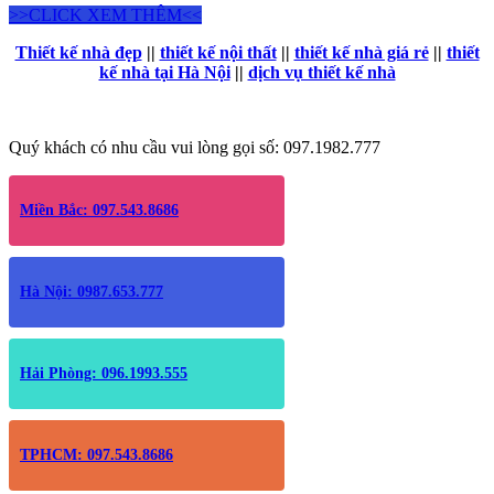
>>CLICK XEM THÊM<<
Thiết kế nhà đẹp
||
thiết kế nội thất
||
thiết kế nhà giá rẻ
||
thiết
kế nhà tại Hà Nội
||
dịch vụ thiết kế nhà
Quý khách có nhu cầu vui lòng gọi số: 097.1982.777
Miền Bắc: 097.543.8686
Hà Nội: 0987.653.777
Hải Phòng: 096.1993.555
TPHCM: 097.543.8686