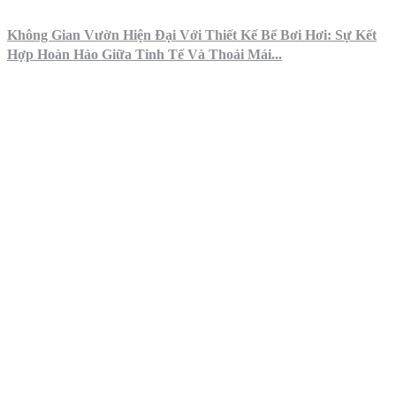
Không Gian Vườn Hiện Đại Với Thiết Kế Bể Bơi Hơi: Sự Kết
Hợp Hoàn Hảo Giữa Tinh Tế Và Thoải Mái...