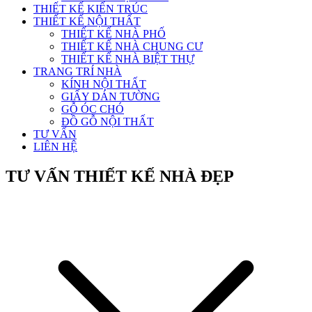
THIẾT KẾ KIẾN TRÚC
THIẾT KẾ NỘI THẤT
THIẾT KẾ NHÀ PHỐ
THIẾT KẾ NHÀ CHUNG CƯ
THIẾT KẾ NHÀ BIỆT THỰ
TRANG TRÍ NHÀ
KÍNH NỘI THẤT
GIẤY DÁN TƯỜNG
GỖ ÓC CHÓ
ĐỒ GỖ NỘI THẤT
TƯ VẤN
LIÊN HỆ
TƯ VẤN THIẾT KẾ NHÀ ĐẸP