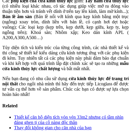
Các
phụ kiện của cửa kính thủy lực
gồm:
Tay nắm cửa thuỷ lực
(có nhiều loại khác nhau, có tác dụng giúp việc mở ra đóng vào
thuận tiện hơn và tránh vết dính ở trên tay lên kính, làm mờ kính...);
Bản lề âm sàn
(Bản lề nối với kính qua kẹp kính bằng một trục
(ngỗng) xoay tròn, dính liền với bản lề, có cạnh hơi dẹt hoặc
vuông); Các loại kẹp (kẹp trên, kẹp dưới, kẹp giữa, kẹp ty, kẹp
ngỗng trên); Khoá sàn; Nhôm xập; Keo dán kính APL (
A200,A300,A500…)
Tủy diện tích và kiến trúc của từng công trình, các nhà thiết kế và
thi công sẽ thiết kế kiểu dáng cửa kính tương ứng với các phụ kiện
đi kèm. Tuy nhiên tất cả các phụ kiện này phải đảm bảo đạt chuẩn
và khi kết hợp với quá trình lắp đặt chính xác sẽ tạo ra những
mẫu
cửa kính thủy lực chất lượng
và bắt mắt nhất.
Nếu bạn đang có nhu cầu sử dụng
cửa kính thủy lực để trang trí
nội thất
cho ngôi nhà mình thì hãy đến trực tiếp Licoglass để được
tư vấn cụ thể hơn về sản phẩm. Chúc các bạn có được sự lựa chọn
hoàn hảo nhất!
Related
Thiết kế căn hộ diện tích vỏn vẻn 33m2 nhưng có tầm nhìn
đáng ghen tị của cô nàng độc thân
Thay đổi không gian cho căn nhà của bạn