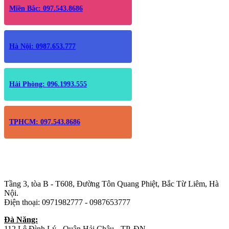
Miền Bắc: 097.543.8686
Hà Nội: 0987.653.777
Hải Phòng: 096.1993.555
TPHCM: 097.543.8686
Trụ sở chính
:
Tầng 3, tòa B - T608, Đường Tôn Quang Phiệt, Bắc Từ Liêm, Hà
Nội.
Điện thoại: 0971982777 - 0987653777
Đà Năng:
112 Lê Đình Lý - Quận Hải Châu - TP. ĐN.