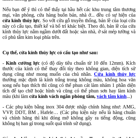
Nếu bạn để ý thì có thể thấy tại hầu hết các khu trung tâm thương
mại, văn phòng, cửa hàng buôn bán, nhà ở... đều có sự hiện của
cửa kính thủy lực
. So với cửa gỗ truyền thống, bản lề của loại cửa
này có cấu tạo, thiết kế và bố trí khác biệt. Theo đó, bản lề của cửa
kính thủy lực nằm ngầm dưới đất hoặc sàn nhà, ở sát mép tường và
có phủ tấm kim loại phía trên.
Cụ thể, cửa kính thủy lực có cấu tạo như sau:
-
Kính cường lực
(có độ dày tiêu chuẩn từ 10 đến 12mm). Kích
thước của kính có thể thay đổi tùy theo không gian, diện tích sử
dụng cũng như mong muốn của chủ nhân.
Cửa kính thủy lực
thường mặc định là kính trắng trong không màu, không hoa văn
song nếu bạn thích thì cũng có thể phun cát làm nhám 1 phần diện
tích để tạo chữ hoặc hình và cũng có thể phun sơn hay làm kính
màu (khi làm
cửa kính vách ngăn phòng tắm,
vách tắm kính
...)
- Các phụ kiện bằng inox 304 được nhập chính hãng như: AMG,
VVP, DDT, BM , Hafele… (Các phụ kiện này nếu là hàng chuẩn
và chính hãng thì khi đóng mở không gây ra tiếng động, cũng
không bị han gỉ trong suốt quá trình sử dụng).