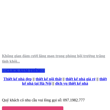
Không gian đám cưới lãng mạn trong phòng hội trường trắng
tinh khôi...
>>CLICK XEM THÊM<<
Thiết kế nhà đẹp
||
thiết kế nội thất
||
thiết kế nhà giá rẻ
||
thiết
kế nhà tại Hà Nội
||
dịch vụ thiết kế nhà
Quý khách có nhu cầu vui lòng gọi số: 097.1982.777