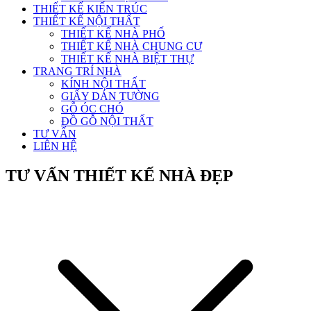
THIẾT KẾ KIẾN TRÚC
THIẾT KẾ NỘI THẤT
THIẾT KẾ NHÀ PHỐ
THIẾT KẾ NHÀ CHUNG CƯ
THIẾT KẾ NHÀ BIỆT THỰ
TRANG TRÍ NHÀ
KÍNH NỘI THẤT
GIẤY DÁN TƯỜNG
GỖ ÓC CHÓ
ĐỒ GỖ NỘI THẤT
TƯ VẤN
LIÊN HỆ
TƯ VẤN THIẾT KẾ NHÀ ĐẸP