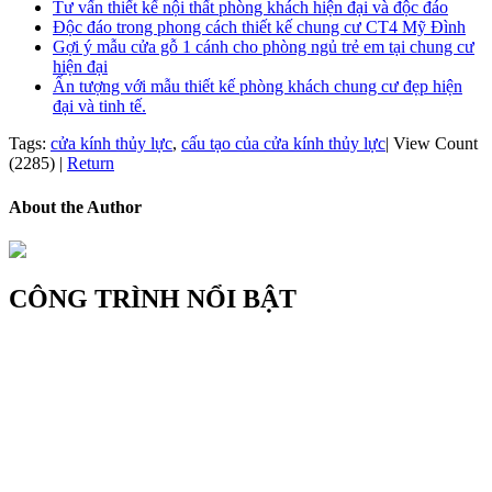
Tư vấn thiết kế nội thất phòng khách hiện đại và độc đáo
Độc đáo trong phong cách thiết kế chung cư CT4 Mỹ Đình
Gợi ý mẫu cửa gỗ 1 cánh cho phòng ngủ trẻ em tại chung cư
hiện đại
Ấn tượng với mẫu thiết kế phòng khách chung cư đẹp hiện
đại và tinh tế.
Tags:
cửa kính thủy lực
,
cấu tạo của cửa kính thủy lực
|
View Count
(2285)
|
Return
About the Author
CÔNG TRÌNH NỔI BẬT