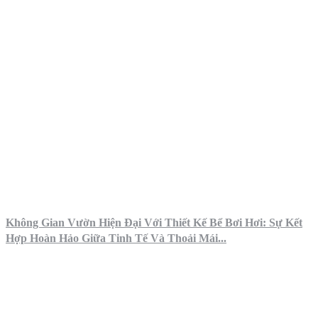
Không Gian Vườn Hiện Đại Với Thiết Kế Bể Bơi Hơi: Sự Kết
Hợp Hoàn Hảo Giữa Tinh Tế Và Thoải Mái...