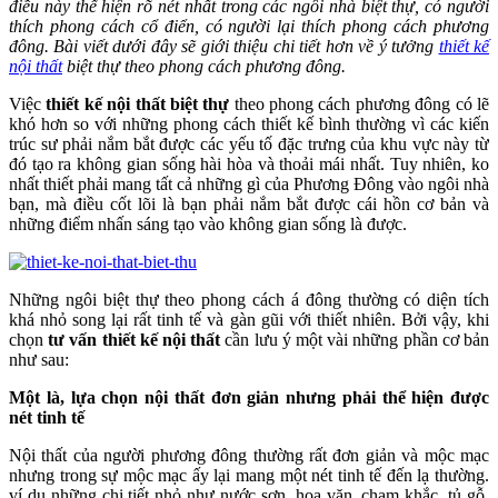
điều này thể hiện rõ nét nhất trong các ngôi nhà biệt thự, có người
thích phong cách cổ điển, có người lại thích phong cách phương
đông. Bài viết dưới đây sẽ giới thiệu chi tiết hơn về ý tưởng
thiết kế
nội thất
biệt thự theo phong cách phương đông.
Việc
thiết kế nội thất biệt thự
theo phong cách phương đông có lẽ
khó hơn so với những phong cách thiết kế bình thường vì các kiến
trúc sư phải nắm bắt được các yếu tố đặc trưng của khu vực này từ
đó tạo ra không gian sống hài hòa và thoải mái nhất. Tuy nhiên, ko
nhất thiết phải mang tất cả những gì của Phương Đông vào ngôi nhà
bạn, mà điều cốt lõi là bạn phải nắm bắt được cái hồn cơ bản và
những điểm nhấn sáng tạo vào không gian sống là được.
Những ngôi biệt thự theo phong cách á đông thường có diện tích
khá nhỏ song lại rất tinh tế và gàn gũi với thiết nhiên. Bởi vậy, khi
chọn
tư vấn thiết kế nội thất
cần lưu ý một vài những phần cơ bản
như sau:
Một là, lựa chọn nội thất đơn giản nhưng phải thể hiện được
nét tinh tế
Nội thất của người phương đông thường rất đơn giản và mộc mạc
nhưng trong sự mộc mạc ấy lại mang một nét tinh tế đến lạ thường.
ví dụ những chi tiết nhỏ như nước sơn, hoa văn, chạm khắc, tủ gỗ,