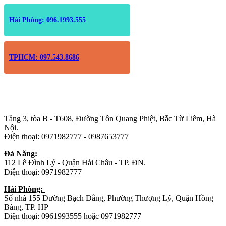
Hải Phòng: 096.1993.555
TPHCM: 097.543.8686
Trụ sở chính
:
Tầng 3, tòa B - T608, Đường Tôn Quang Phiệt, Bắc Từ Liêm, Hà
Nội.
Điện thoại: 0971982777 - 0987653777
Đà Năng:
112 Lê Đình Lý - Quận Hải Châu - TP. ĐN.
Điện thoại: 0971982777
Hải Phòng:
Số nhà 155 Đường Bạch Đằng, Phường Thượng Lý, Quận Hồng
Bàng, TP. HP
Điện thoại: 0961993555 hoặc 0971982777