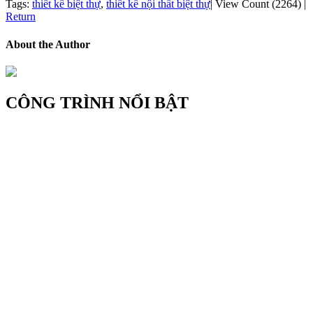
Tags:
thiết kế biệt thự
,
thiết kế nội thất biệt thự
|
View Count (2264)
|
Return
About the Author
CÔNG TRÌNH NỔI BẬT