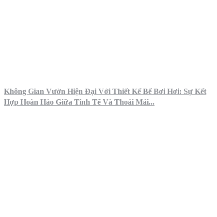
Không Gian Vườn Hiện Đại Với Thiết Kế Bể Bơi Hơi: Sự Kết
Hợp Hoàn Hảo Giữa Tinh Tế Và Thoải Mái...