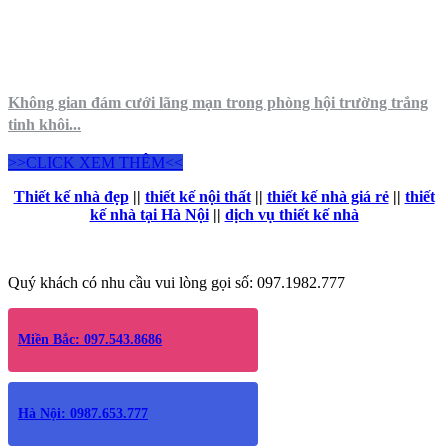
Không gian đám cưới lãng mạn trong phòng hội trường trắng
tinh khôi...
>>CLICK XEM THÊM<<
Thiết kế nhà đẹp
||
thiết kế nội thất
||
thiết kế nhà giá rẻ
||
thiết
kế nhà tại Hà Nội
||
dịch vụ thiết kế nhà
Quý khách có nhu cầu vui lòng gọi số: 097.1982.777
Miền Bắc: 097.543.8686
Hà Nội: 0987.653.777