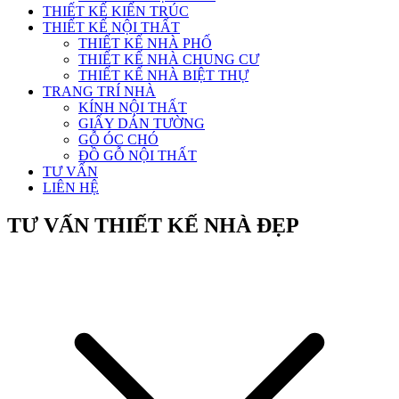
THIẾT KẾ KIẾN TRÚC
THIẾT KẾ NỘI THẤT
THIẾT KẾ NHÀ PHỐ
THIẾT KẾ NHÀ CHUNG CƯ
THIẾT KẾ NHÀ BIỆT THỰ
TRANG TRÍ NHÀ
KÍNH NỘI THẤT
GIẤY DÁN TƯỜNG
GỖ ÓC CHÓ
ĐỒ GỖ NỘI THẤT
TƯ VẤN
LIÊN HỆ
TƯ VẤN THIẾT KẾ NHÀ ĐẸP