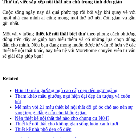
Thứ tư, việc sắp xếp nội thất nên chú trọng tính đơn giản
Cuộc sống ngày nay đã quá phức tạp rồi bởi vậy khi quay về với
ngôi nhà của mình ai cũng mong mọi thứ trở nên đơn giản và gần
gũi nhất.
Một vài ý tưởng
thiết kế nội thất biệt thự
theo phong cách phương
đông trên đây sẽ giúp bạn hiểu thêm và có những lựa chọn đúng
đắn cho mình. Nếu bạn đang mong muốn được tư vấn rõ hơn về các
thiết kế nội thất khác, hãy liên hệ với Morehome chuyên viên tư vấn
sẽ giải đáp giúp bạn!
Related
Hơn 10 mẫu giường ngủ cao cấp đẹp đến ngỡ ngàng
Tham khảo mẫu giường ngủ hiện đại đẹp ấn tượng và cuốn
hút
Mê mẩn với 21 mẫu thiết kế nội thất đồ gỗ óc chó tạo nên sự
sang trọng, đẳng cấp cho không gian
Nên thiết kế nội thất thế nào cho chung cư N04?
Thiết kế nội thất cho không gian sống luôn xanh tươi
Thiết kế nhà phố đẹp cổ điển