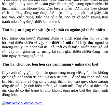
bàn ghế … tuy nhìn vào cảm giác rất đơn điệu song người nhìn chỉ
thích ngắm mãi không thôi. Đặc biệt là phần tường nhà theo phong
cách phương đông này được thể hiện thông qua các loại giấy dán
hoa văn, chân dung, bức họa cổ điển, cho tới cả phần khung treo
tranh nữa cũng được thiết kế rất tỉ mỉ.
Thứ hai, sử dụng các vật liệu nội thất có nguồn gỗ thiên nhiên
Đặc trưng của người Phương Đông là thích sống gần gũi và chan
hòa với thiên nhiên vì vậy khi
thiết kế nội thất biệt thự
người ta
thường chú ý lưa chọn vật liệu nội thất có từ thiên nhiên như: gỗ, đá
sỏi, cây cối, gốm sứ … mang lại cảm giác thiên nhiên đang hiện
hữu ngay ở trong ngôi nhà.
Thứ ba, chọn các loại hoa cây cảnh mang ý nghĩa đặc biệt
Cây cảnh cũng góp một phần quan trọng trong việc giúp cho không
gian ngôi nhà thêm dễ chịu và đẹp đẽ hơn. Có thể lựa chọn loài hoa
lan biểu thị cho vẻ đẹp sang trọng, thanh tao, cao quý, chọn xương
rồng để thể hiện tính kiên cường và mạnh mẽ. Tuy vào sở thích của
gia chủ để có thể trang trí cho không gian ngôi biệt thự thêm sinh
động hơn.