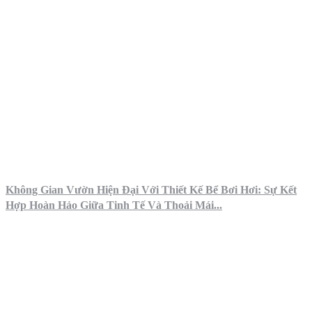
Không Gian Vườn Hiện Đại Với Thiết Kế Bể Bơi Hơi: Sự Kết
Hợp Hoàn Hảo Giữa Tinh Tế Và Thoải Mái...