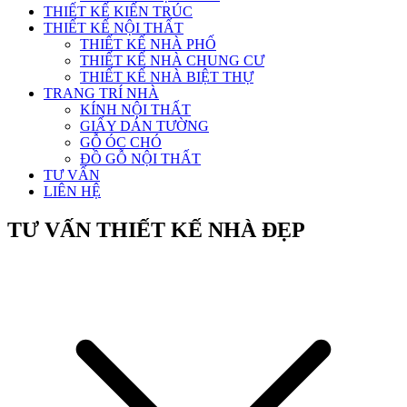
THIẾT KẾ KIẾN TRÚC
THIẾT KẾ NỘI THẤT
THIẾT KẾ NHÀ PHỐ
THIẾT KẾ NHÀ CHUNG CƯ
THIẾT KẾ NHÀ BIỆT THỰ
TRANG TRÍ NHÀ
KÍNH NỘI THẤT
GIẤY DÁN TƯỜNG
GỖ ÓC CHÓ
ĐỒ GỖ NỘI THẤT
TƯ VẤN
LIÊN HỆ
TƯ VẤN THIẾT KẾ NHÀ ĐẸP