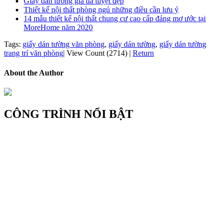
Giấy dán tường giả đá tuyệt đẹp
Thiết kế nội thất phòng ngủ những điều cần lưu ý
14 mẫu thiết kế nội thất chung cư cao cấp đáng mơ ước tại
MoreHome năm 2020
Tags:
giấy dán tường văn phòng
,
giấy dán tường
,
giấy dán tường
trang trí văn phòng
|
View Count (2714)
|
Return
About the Author
CÔNG TRÌNH NỔI BẬT