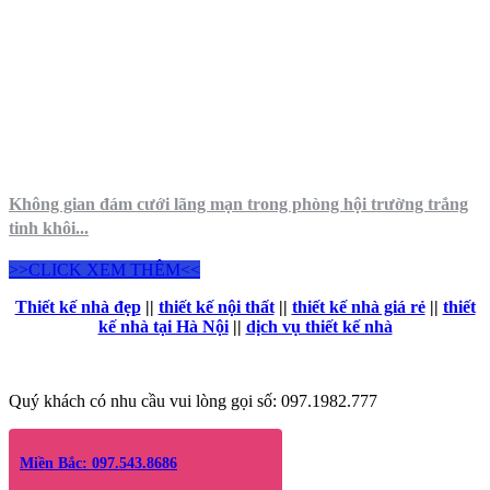
Không gian đám cưới lãng mạn trong phòng hội trường trắng
tinh khôi...
>>CLICK XEM THÊM<<
Thiết kế nhà đẹp
||
thiết kế nội thất
||
thiết kế nhà giá rẻ
||
thiết
kế nhà tại Hà Nội
||
dịch vụ thiết kế nhà
Quý khách có nhu cầu vui lòng gọi số: 097.1982.777
Miền Bắc: 097.543.8686