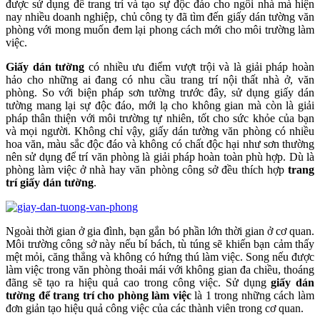
được sử dụng để trang trí và tạo sự độc đáo cho ngôi nhà mà hiện
nay nhiều doanh nghiệp, chủ công ty đã tìm đến giấy dán tường văn
phòng với mong muốn đem lại phong cách mới cho môi trường làm
việc.
Giấy dán tường
có nhiều ưu điểm vượt trội và là giải pháp hoàn
hảo cho những ai đang có nhu cầu trang trí nội thất nhà ở, văn
phòng. So với biện pháp sơn tường trước đây, sử dụng giấy dán
tường mang lại sự độc đáo, mới lạ cho không gian mà còn là giải
pháp thân thiện với môi trường tự nhiên, tốt cho sức khỏe của bạn
và mọi người. Không chỉ vậy, giấy dán tường văn phòng có nhiều
hoa văn, màu sắc độc đáo và không có chất độc hại như sơn thường
nên sử dụng để trí văn phòng là giải pháp hoàn toàn phù hợp. Dù là
phòng làm việc ở nhà hay văn phòng công sở đều thích hợp
trang
trí giấy dán tường
.
Ngoài thời gian ở gia đình, bạn gắn bó phần lớn thời gian ở cơ quan.
Môi trường công sở này nếu bí bách, tù túng sẽ khiến bạn cảm thấy
mệt mỏi, căng thẳng và không có hứng thú làm việc. Song nếu được
làm việc trong văn phòng thoải mái với không gian đa chiều, thoáng
đãng sẽ tạo ra hiệu quả cao trong công việc. Sử dụng
giấy dán
tường để trang trí cho phòng làm việc
là 1 trong những cách làm
đơn giản tạo hiệu quả công việc của các thành viên trong cơ quan.