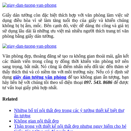
Giấy dán tường còn đặc biệt thích hợp với văn phòng làm việc sử
dụng điều hòa vì sẽ làm tăng tuổi thọ của giấy và khiến chúng
không bị bị ẩm, mốc. Bên cạnh đó, việc dễ dàng thi công và giá trị
sử dụng lâu dài là những ưu việt mà nhiều người thích trang trí văn
phòng bằng giấy dán tường.
Văn phòng đẹp, thoáng đãng sẽ tạo ra không gian thoải mái, gắn kết
các thành viên trong công ty đồng thời khiến văn phòng trở nên
sang trọng, bắt mắt. Nó cũng là điểm nhấn nếu đối tác đến thăm sẽ
thấy thích thú và có niềm tin với môi trường này. Nếu có ý định sử
dụng
giấy dán tường văn phòng
để tạo không gian ấn tượng, bạn
hãy liên hệ với chúng tôi theo số điện thoại
097. 543. 8686
để được
tư vấn loại giấy phù hợp nhất.
Related
Những bố trí nội thất đẹp trong các ý tưởng thiết kế biệt thự
ấn tượng
Không gian nội thất đẹp
Thận trọng với thiết kế nội thất đẹp nhưng nguy hiểm cho bé